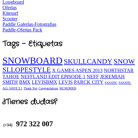
Longboard
Ofertas
Kitesurf
Scooter
Paddle Galerías-Fotografias
Paddle-Ofertas Pack
Tags - Etiquetas
SNOWBOARD
SKULLCANDY
SNOW
SLLOPESTYLE
X GAMES ASPEN 2013
NORTHSTAR
TAHOE
NEFFLAND EDIT EPISODE 1
NEFF
JEREMIAH
SMITH
BMX
LEVISBMX
LEVIS
PARCK CITY
FANATIC
FANATIC
ALL WAVE 9.1
Thank You
Congratulations
MCMORRIS
¿Tienes dudas?
972 322 007
(+34)