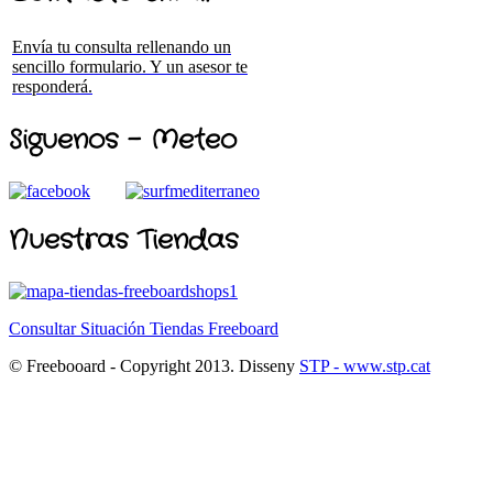
Envía tu consulta rellenando un
sencillo formulario. Y un asesor te
responderá.
Siguenos - Meteo
Nuestras Tiendas
Consultar Situación Tiendas Freeboard
© Freebooard - Copyright 2013. Disseny
STP - www.stp.cat