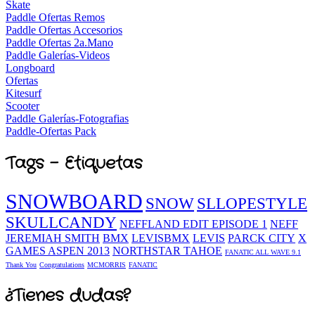
Skate
Paddle Ofertas Remos
Paddle Ofertas Accesorios
Paddle Ofertas 2a.Mano
Paddle Galerías-Videos
Longboard
Ofertas
Kitesurf
Scooter
Paddle Galerías-Fotografias
Paddle-Ofertas Pack
Tags - Etiquetas
SNOWBOARD
SNOW
SLLOPESTYLE
SKULLCANDY
NEFFLAND EDIT EPISODE 1
NEFF
JEREMIAH SMITH
BMX
LEVISBMX
LEVIS
PARCK CITY
X
GAMES ASPEN 2013
NORTHSTAR TAHOE
FANATIC ALL WAVE 9.1
Thank You
Congratulations
MCMORRIS
FANATIC
¿Tienes dudas?