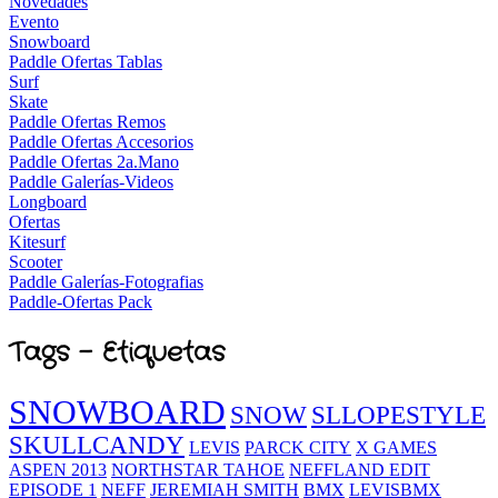
Novedades
Evento
Snowboard
Paddle Ofertas Tablas
Surf
Skate
Paddle Ofertas Remos
Paddle Ofertas Accesorios
Paddle Ofertas 2a.Mano
Paddle Galerías-Videos
Longboard
Ofertas
Kitesurf
Scooter
Paddle Galerías-Fotografias
Paddle-Ofertas Pack
Tags - Etiquetas
SNOWBOARD
SNOW
SLLOPESTYLE
SKULLCANDY
LEVIS
PARCK CITY
X GAMES
ASPEN 2013
NORTHSTAR TAHOE
NEFFLAND EDIT
EPISODE 1
NEFF
JEREMIAH SMITH
BMX
LEVISBMX